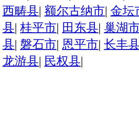
西畴县
|
额尔古纳市
|
金坛
县
|
桂平市
|
田东县
|
巢湖
县
|
磐石市
|
恩平市
|
长丰
龙游县
|
民权县
|