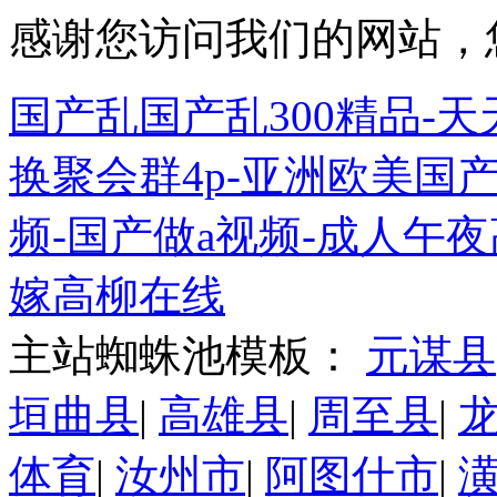
感谢您访问我们的网站，
国产乱国产乱300精品-
换聚会群4p-亚洲欧美国产
频-国产做a视频-成人午夜高
嫁高柳在线
主站蜘蛛池模板：
元谋县
垣曲县
|
高雄县
|
周至县
|
体育
|
汝州市
|
阿图什市
|